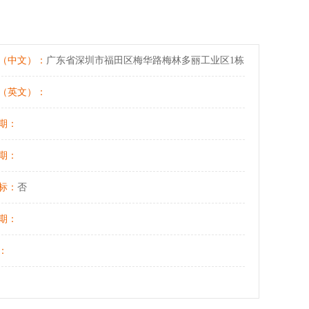
（中文）：
广东省深圳市福田区梅华路梅林多丽工业区1栋
（英文）：
期：
期：
标：
否
期：
：