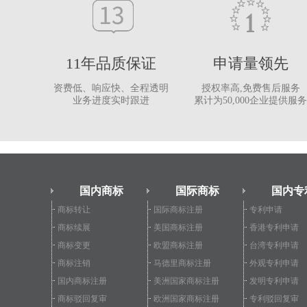
11年品质保证
申请量领先
资费低、响应快、全程透明
授权率高,免费售后服务
业务进度实时跟进
累计为50,000企业提供服务
国内商标
国际商标
国内专
商标转让
国际商标注册
专利申请
商标续展
美国商标注册
香港专利申请
商标变更
欧盟商标注册
台湾专利申请
商标注销
马德里商标注册
外观专利申请
国内商标注册
美洲国家商标注册
发明专利申请
商标驳回复审
欧洲国家商标注册
专利驳回复审