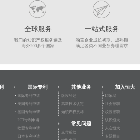
全球服务
一站式服务
我们的知识产权服务遍及
涵盖企业成长初期、成熟期
海外200多个国家
满足各类不同业务办理需求
利
国际专利
其他业务
加入恒大
国际专利申请
版权登记
印象墙
美国专利申请
高新技术认定
社会招聘
德国专利申请
知识产权贯标
校园招聘
PCT专利申请
认识恒大
常见问题
欧盟专利申请
人在恒大
支付帮助
日本专利申请
专题栏目